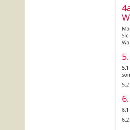
4
W
Mac
Sie
War
5
5.1
son
5.2
6.
6.1
6.2