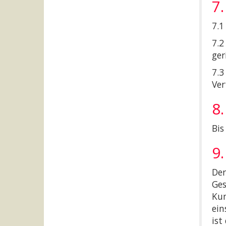
7
7.1
7.2
ger
7.3
Ver
8
Bis
9.
Der
Ges
Kun
ein
ist