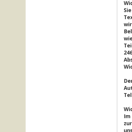
Wi
Sie
Tex
wir
Bel
wie
Tei
246
Abs
Wid
Der
Aut
Tel
Wi
Im 
zu
uns