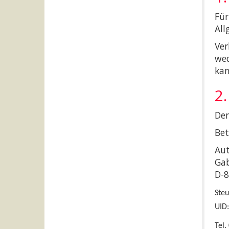
Für
All
Ver
wed
kan
2
Der
Bet
Aut
Gab
D-8
Ste
UID:
Tel.