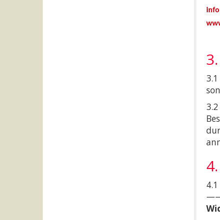
inf
www
3
3.1
son
3.2
Bes
dur
an
4
4.1
—
Wi