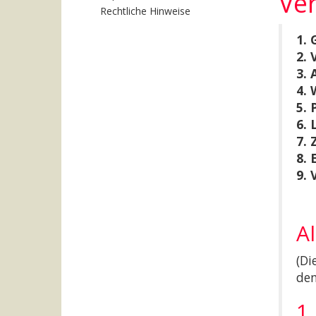
Ve
Rechtliche Hinweise
1. 
2. 
3. 
4. 
5. 
6. 
7. 
8.
9. 
A
(Di
den
1