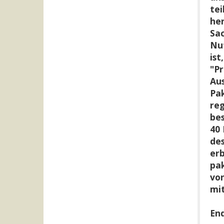
tei
her
Sac
Nu
ist
"Pr
Aus
Pak
reg
bes
40 
des
erb
pak
von
mit
En