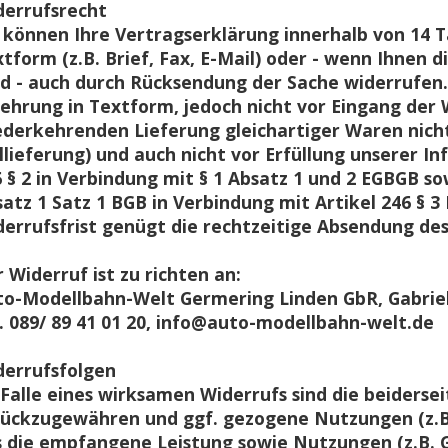
derrufsrecht
 können Ihre Vertragserklärung innerhalb von 14
tform (z.B. Brief, Fax, E-Mail) oder - wenn Ihnen d
d - auch durch Rücksendung der Sache widerrufen. 
ehrung in Textform, jedoch nicht vor Eingang der
derkehrenden Lieferung gleichartiger Waren nicht
llieferung) und auch nicht vor Erfüllung unserer I
 § 2 in Verbindung mit § 1 Absatz 1 und 2 EGBGB s
atz 1 Satz 1 BGB in Verbindung mit Artikel 246 § 
errufsfrist genügt die rechtzeitige Absendung des
 Widerruf ist zu richten an:
o-Modellbahn-Welt Germering Linden GbR, Gabriel
. 089/ 89 41 01 20, info@auto-modellbahn-welt.de
derrufsfolgen
Falle eines wirksamen Widerrufs sind die beiders
rückzugewähren und ggf. gezogene Nutzungen (z.B.
 die empfangene Leistung sowie Nutzungen (z.B. G