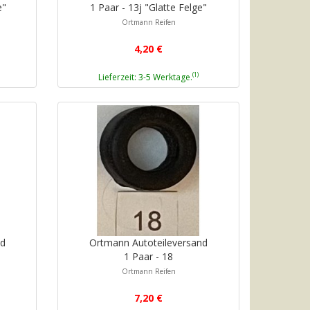
e"
1 Paar - 13j "Glatte Felge"
Ortmann Reifen
4,20 €
(1)
Lieferzeit: 3-5 Werktage.
nd
Ortmann Autoteileversand
1 Paar - 18
Ortmann Reifen
7,20 €