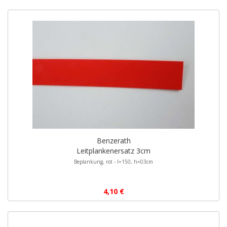
Benzerath
Leitplankenersatz 3cm
Beplankung, rot - l=150, h=03cm
4,10 €