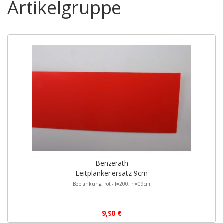
Artikelgruppe
Benzerath
Leitplankenersatz 9cm
Beplankung, rot - l=200, h=09cm
9,90 €