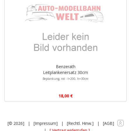
Benzerath
Leitplankenersatz 30cm
Beplankung, rot - l=200, h=30cm
18,00 €
[© 2026]
|
[Impressum]
|
[Rechtl. Hinw.]
|
[AGB]
|
[ Vertrag widerrufen ]