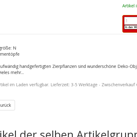
Artikel
größe: N
umentöpfe
aufwändig handgefertigten Zierpflanzen sind wunderschöne Deko-Obj
ieles mehr...
rtikel im Laden verfügbar. Lieferzeit: 3-5 Werktage - Zwischenverkauf 
Zurück
ikel der selben Artikelgrup