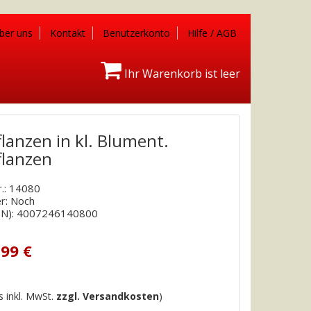
ber uns
Kontakt
Benutzerkonto
Hilfe / AGB
Ihr Warenkorb ist leer
flanzen in kl. Blument.
flanzen
r.: 14080
er: Noch
IN): 4007246140800
,99 €
is inkl. MwSt.
zzgl. Versandkosten
)