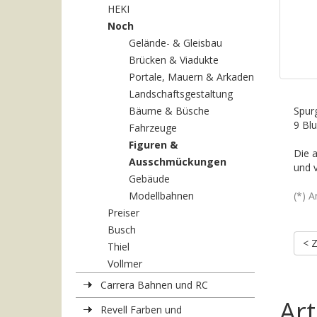
HEKI
Noch
Gelände- & Gleisbau
Brücken & Viadukte
Portale, Mauern & Arkaden
Landschaftsgestaltung
Bäume & Büsche
Spur
9 Bl
Fahrzeuge
Figuren &
Die 
Ausschmückungen
und v
Gebäude
Modellbahnen
(*) A
Preiser
Busch
< 
Thiel
Vollmer
Carrera Bahnen und RC
Art
Revell Farben und