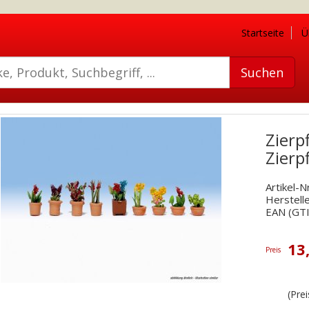
Startseite
Ü
Zierp
Zierp
Artikel-N
Herstell
EAN (GT
13
Preis
(Pre