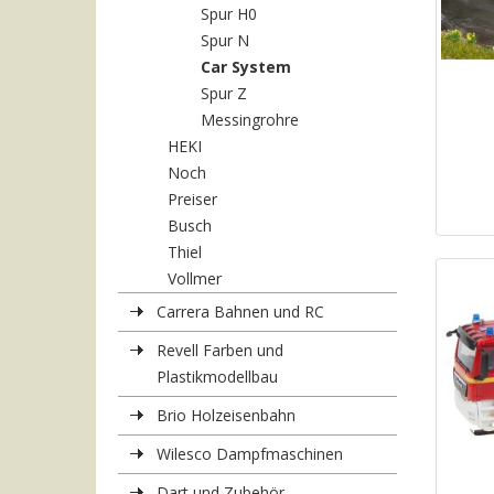
Spur H0
Spur N
Car System
Spur Z
Messingrohre
HEKI
Noch
Preiser
Busch
Thiel
Vollmer
Carrera Bahnen und RC
Revell Farben und
Plastikmodellbau
Brio Holzeisenbahn
Wilesco Dampfmaschinen
Dart und Zubehör