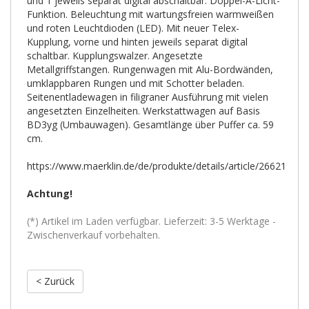
und 1 jeweils separat digital abschaltbar. Doppel-A-Licht-
Funktion. Beleuchtung mit wartungsfreien warmweißen
und roten Leuchtdioden (LED). Mit neuer Telex-
Kupplung, vorne und hinten jeweils separat digital
schaltbar. Kupplungswalzer. Angesetzte
Metallgriffstangen. Rungenwagen mit Alu-Bordwänden,
umklappbaren Rungen und mit Schotter beladen.
Seitenentladewagen in filigraner Ausführung mit vielen
angesetzten Einzelheiten. Werkstattwagen auf Basis
BD3yg (Umbauwagen). Gesamtlänge über Puffer ca. 59
cm.
https://www.maerklin.de/de/produkte/details/article/26621
Achtung!
(*) Artikel im Laden verfügbar. Lieferzeit: 3-5 Werktage -
Zwischenverkauf vorbehalten.
< Zurück