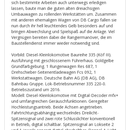
sich bestimmte Arbeiten auch unterwegs erledigen
lassen, baute man die guten alten dreiachsigen
Umbauwagen zu rollenden Werkstätten um. Zusammen
mit anderen ehemaligen Wagen von DB Cargo fallen sie
nun durch ihr hell leuchtendes Gelb besonders auf und
bringen Abwechslung und Spielspaß auf die Anlage. Viel
Vergnügen bereiten dabei die Rangiermanöver, die im
Baustellendienst immer wieder notwendig sind.
Vorbild: Diesel-Kleinlokomotive Baureihe 335 (Köf III).
Ausführung mit geschlossenem Führerhaus. Goldgelbe
Grundfarbgebung. 1 Rungenwagen Res 687, 1
Drehschieber-Seitenentladewagen Fcs 092, 1
Werkstattwagen. Deutsche Bahn AG (DB AG), DB
Bahnbau Gruppe. Lok-Betriebsnummer 335 220-0.
Betriebszustand um 2016.
Modell: Diesel-Kleinlokomotive mit Digital-Decoder mfx+
und umfangreichen Geräuschfunktionen. Geregelter
Hochleistungsantrieb. Beide Achsen angetrieben.
Fahrtrichtungsabhängig wechselndes Dreilicht-
Spitzensignal und zwei rote Schlusslichter konventionell
in Betrieb, digital schaltbar. Spitzensignal an Lokseite 2