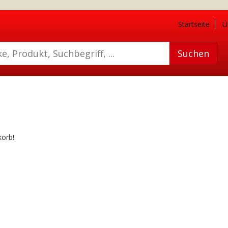
Startseite
Ü
korb!